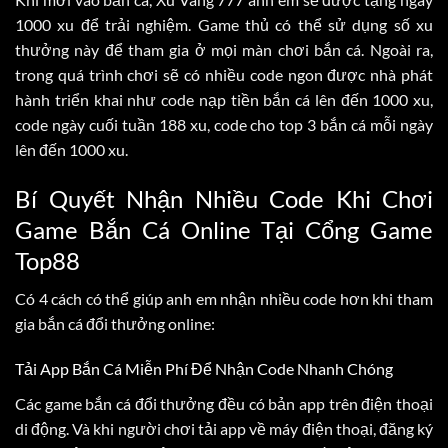
1000 xu để trải nghiệm. Game thủ có thể sử dụng số xu
thưởng này để tham gia ở mọi màn chơi bắn cá. Ngoài ra,
trong quá trình chơi sẽ có nhiều code ngon được nhà phát
hành triển khai như code nạp tiền bắn cá lên đến 1000 xu,
code ngày cuối tuần 188 xu, code cho top 3 bắn cá mỗi ngày
lên đến 1000 xu.
Bí Quyết Nhận Nhiều Code Khi Chơi
Game Bắn Cá Online Tại Cổng Game
Top88
Có 4 cách có thể giúp anh em nhận nhiều code hơn khi tham
gia bắn cá đổi thưởng online:
Tải App Bắn Cá Miễn Phí Để Nhận Code Nhanh Chóng
Các game bắn cá đổi thưởng đều có bản app trên điện thoại
di động. Và khi người chơi tải app về máy điện thoại, đăng ký