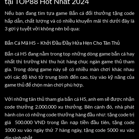
tại TOP88 Hot Nhất 2024
Nếu bạn đang tìm tựa game Bắn cá đổi thưởng tặng code
hấp dẫn, chất lượng và có nhiều khuyến mãi thi dưới đây là
3 gợi ý tuyệt vời không nên bỏ qua:
Bắn Cá Mã H5 – Khởi Đầu Đầy Hứa Hẹn Cho Tân Thủ
Bắn cá H5 đang nằm trong top những dòng game bắn cá hay
nhất thị trường khi thu hút hàng chục ngàn game thủ tham
gia. Trong dòng game này sẽ có nhiều màn chơi khác nhau
với các độ khó từ trung bình đến cao, tùy vào kỹ năng của
game thủ để chọn màn chơi phù hợp.
Với những tân thủ tham gia bắn cá H5, anh em sẽ được nhận
code thưởng 2.000.000 xu thưởng. Bên cạnh đó, nhà phát
hành còn có những code thưởng hàng đầu như: tặng code trị
giá 500.000 VND trong lần nạp tiền đầu tiên, tặng code
1000 xu vào ngày thứ 7 hàng ngày, tặng code 5000 xu vào
dịp sinh nhật…