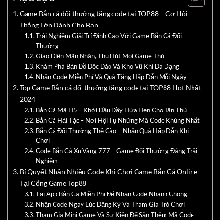
Game Bắn cá đổi thưởng tặng code tại TOP88 – Cơ Hội
Thắng Lớn Dành Cho Bạn
Trải Nghiệm Giải Trí Đỉnh Cao Với Game Bắn Cá Đổi
Thưởng
Giao Diện Mãn Nhãn, Thu Hút Mọi Game Thủ
Khám Phá Bản Đồ Độc Đáo Và Kho Vũ Khí Đa Dạng
Nhận Code Miễn Phí Và Quà Tặng Hấp Dẫn Mỗi Ngày
Top Game Bắn cá đổi thưởng tặng code tại TOP88 Hot Nhất
2024
Bắn Cá Mã H5 – Khởi Đầu Đầy Hứa Hẹn Cho Tân Thủ
Bắn Cá Hải Tặc – Nơi Hội Tụ Những Mã Code Khủng Nhất
Bắn Cá Đổi Thưởng Thẻ Cào – Nhận Quà Hấp Dẫn Khi
Chơi
Code Bắn Cá Xu Vàng 777 – Game Đổi Thưởng Đáng Trải
Nghiệm
Bí Quyết Nhận Nhiều Code Khi Chơi Game Bắn Cá Online
Tại Cổng Game Top88
Tải App Bắn Cá Miễn Phí Để Nhận Code Nhanh Chóng
Nhận Code Ngay Lúc Đăng Ký Và Tham Gia Trò Chơi
Tham Gia Mini Game Và Sự Kiện Để Săn Thêm Mã Code