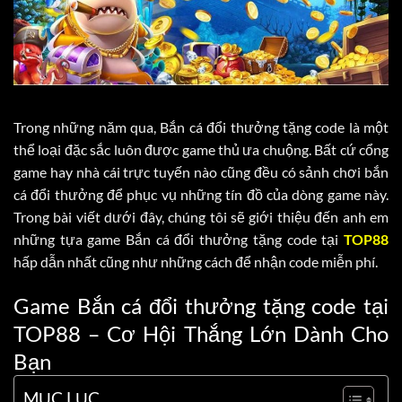
Trong những năm qua, Bắn cá đổi thưởng tặng code là một
thể loại đặc sắc luôn được game thủ ưa chuộng. Bất cứ cổng
game hay nhà cái trực tuyến nào cũng đều có sảnh chơi bắn
cá đổi thưởng để phục vụ những tín đồ của dòng game này.
Trong bài viết dưới đây, chúng tôi sẽ giới thiệu đến anh em
những tựa game Bắn cá đổi thưởng tặng code tại
TOP88
hấp dẫn nhất cũng như những cách để nhận code miễn phí.
Game Bắn cá đổi thưởng tặng code tại
TOP88 – Cơ Hội Thắng Lớn Dành Cho
Bạn
MỤC LỤC