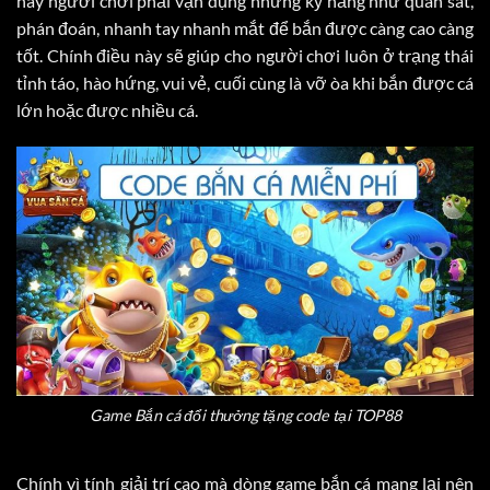
này người chơi phải vận dụng những kỹ năng như quán sát,
phán đoán, nhanh tay nhanh mắt để bắn được càng cao càng
tốt. Chính điều này sẽ giúp cho người chơi luôn ở trạng thái
tỉnh táo, hào hứng, vui vẻ, cuối cùng là vỡ òa khi bắn được cá
lớn hoặc được nhiều cá.
Game Bắn cá đổi thưởng tặng code tại TOP88
Chính vì tính giải trí cao mà dòng game bắn cá mang lại nên