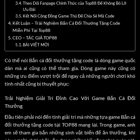
Theo Dõi Fanpage Chính Thức của Top88 Để Không Bỏ Lỡ
Ưu Đãi
Kết Nối Cộng Đồng Game Thủ Để Chia Sẻ Mã Code
Kết Luận – Trải Nghiệm Bắn Cá Đổi Thưởng Tặng Code
Miễn Phí Tại Top88
CEO – TÁC GIẢ TOP88
BÀI VIẾT MỚI
Có thể nói Bắn cá đổi thưởng tặng code là dòng game quốc
dân mà ai cũng có thể tham gia. Dòng game này cũng có
những ưu điểm vượt trội để ngay cả những người chơi khó
tính nhất cũng bị thuyết phục:
Trải Nghiệm Giải Trí Đỉnh Cao Với Game Bắn Cá Đổi
Thưởng
Đầu tiên phải nói đến tính giải trí mà những tựa game Bắn cá
đổi thưởng tặng code tại TOP88 mang lại. Trong game, anh
em sẽ tham gia bắn những sinh vật biển để ăn thưởng, khi