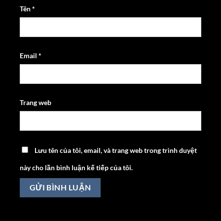
Tên
*
Email
*
Trang web
Lưu tên của tôi, email, và trang web trong trình duyệt
này cho lần bình luận kế tiếp của tôi.