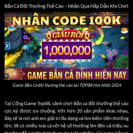
Bắn Cá Đổi Thưởng Thẻ Cào – Nhận Quà Hấp Dẫn Khi Chơi
Game Bắn cá đổi thưởng thẻ cào tại TOP88 Hot Nhất 2024
Tại Cổng Game Top88, sảnh chơi Bắn cá đổi thưởng thẻ cào
cực kỳ được ưa chuộng. Với hơn 20 sản phẩm khác nhau,
đây sẽ là nơi anh em giải trí đa dạng và tìm kiếm tiền thưởng
lớn. Sẽ có nhiều loài cá với hệ số thưởng lên đến cả triệu xu
thưởng để người chơi tham gia trải nghiệm. Cá game bắn cá