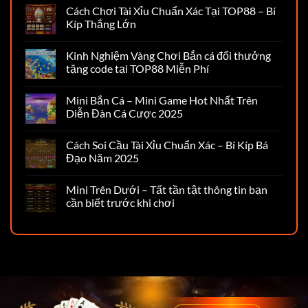
Dành
Bí
Báu
có
Cách Chơi Tài Xỉu Chuẩn Xác Tại TOP88 – Bí
Cho
quyết
Tứ
bình
Tân
chơi
Linh
luận
Kíp Thắng Lớn
Thủ
hay,
–
ở
dễ
Game
Nổ
Không
dàng
Slot
Hũ
có
Kinh Nghiệm Vàng Chơi Bắn cá đổi thưởng
thắng
Đổi
Mèo
bình
lớn
Thưởng
Tài
luận
tặng code tại TOP88 Miễn Phí
Hot
Lộc
ở
Nhất
–
Cách
Không
Với
Slot
Chơi
có
Mini Bắn Cá – Mini Game Hot Nhất Trên
Tỷ
Game
Tài
bình
Lệ
Hấp
Xỉu
luận
Diễn Đàn Cá Cược 2025
Thắng
Dẫn,
Chuẩn
ở
Cao
Thắng
Xác
Kinh
Không
Lớn
Tại
Nghiệm
có
Cách Soi Cầu Tài Xỉu Chuẩn Xác – Bí Kíp Bá
Dành
TOP88
Vàng
bình
Cho
–
Chơi
luận
Đạo Năm 2025
Game
Bí
Bắn
ở
Thủ
Kíp
cá
Mini
Không
Thắng
đổi
Bắn
có
Mini Trên Dưới – Tất tần tật thông tin bạn
Lớn
thưởng
Cá
bình
tặng
–
luận
cần biết trước khi chơi
code
Mini
ở
tại
Game
Cách
Không
TOP88
Hot
Soi
có
Miễn
Nhất
Cầu
bình
Phí
Trên
Tài
luận
Diễn
Xỉu
ở
Đàn
Chuẩn
Mini
Cá
Xác
Trên
Cược
–
Dưới
2025
Bí
–
Kíp
Tất
Bá
tần