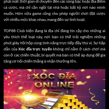
phải mất thời gian di chuyển đến các sòng bạc hoặc địa điểm
cá cược, mà chỉ cần ngồi tại nhà hoặc bất kỳ nơi nào mình
muốn. Hơn nữa game cũng cho phép người chơi đặt cược
với nhiều mức khác nhau, mang đến sự linh hoạt.
TOP88 Club hiện đang là địa chỉ đáng tin cậy cho những ai
yêu thích thể loại này, nơi bạn có thể trải nghiệm những
phút giây hồi hộp cùng tính năng trực tiếp đầy thú vị. Sự hấp
dẫn của
Xóc đĩa trực tuyến
không chỉ nằm ở cách chơi mà
còn ở các chiến thuật, bí quyết mà bạn có thể áp dụng để gia
tăng cơ hội chiến thắng à nhận thưởng lớn.