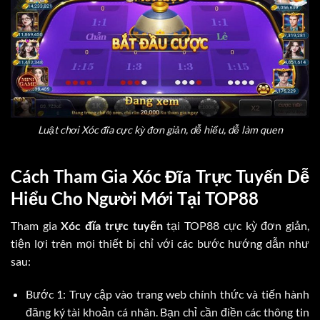
Luật chơi Xóc đĩa cực kỳ đơn giản, dễ hiểu, dễ làm quen
Cách Tham Gia Xóc Đĩa Trực Tuyến Dễ
Hiểu Cho Người Mới Tại TOP88
Tham gia
Xóc đĩa trực tuyến
tại TOP88 cực kỳ đơn giản,
tiện lợi trên mọi thiết bị chỉ với các bước hướng dẫn như
sau:
Bước 1: Truy cập vào trang web chính thức và tiến hành
đăng ký tài khoản cá nhân. Bạn chỉ cần điền các thông tin