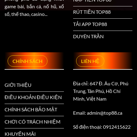
game bài, bắn cá, nổ hũ, xổ
RÚT TIỀN TOP88
số, thể thao, casino...
TẢI APP TOP88
DUYÊN TRẦN
CHÍNH SÁCH
LIÊN HỆ
Địa chỉ: 647 Đ. Âu Cơ, Phú
GIỚI THIỆU
Trung, Tân Phú, Hồ Chí
ĐIỀU KHOẢN ĐIỀU KIỆN
Minh, Việt Nam
CHÍNH SÁCH BẢO MẬT
Email:
admin@top88.ca
CHƠI CÓ TRÁCH NHIỆM
Số điện thoại: 0912415622
KHUYẾN MÃI