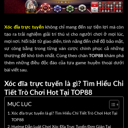
Xóc đĩa trực tuyến
không chỉ mang đến sự tiện lợi mà còn
tạo ra trải nghiệm giải trí thú vị cho người chơi ở mọi lúc,
mọi nơi. Nổi bật từ giao diện, tính năng đến chế độ bảo mật,
sự công bằng trong từng ván cược chinh phục cả những
thượng đế khó tính nhất. Cùng theo chân
TOP88
khám phá
thêm những điều độc đáo của tựa game huyền thoại dưới
bài viết sau.
Xóc đĩa trực tuyến là gì
? Tìm Hiểu Chi
Tiết Trò Chơi Hot Tại TOP88
MỤC LỤC
Xóc đĩa trực tuyến là gì? Tìm Hiểu Chi Tiết Trò Chơi Hot Tại
TOP88
Hướng Dẫn Luật Chơi Xóc Đĩa Trực Tuyến Đơn Giản Tại