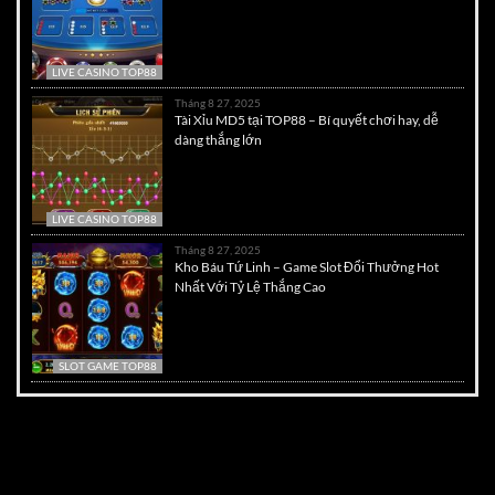
LIVE CASINO TOP88
Tháng 8 27, 2025
Tài Xỉu MD5 tại TOP88 – Bí quyết chơi hay, dễ
dàng thắng lớn
LIVE CASINO TOP88
Tháng 8 27, 2025
Kho Báu Tứ Linh – Game Slot Đổi Thưởng Hot
Nhất Với Tỷ Lệ Thắng Cao
SLOT GAME TOP88