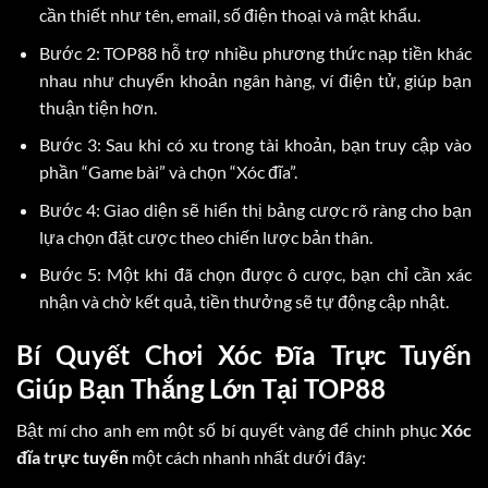
cần thiết như tên, email, số điện thoại và mật khẩu.
Bước 2: TOP88 hỗ trợ nhiều phương thức nạp tiền khác
nhau như chuyển khoản ngân hàng, ví điện tử, giúp bạn
thuận tiện hơn.
Bước 3: Sau khi có xu trong tài khoản, bạn truy cập vào
phần “Game bài” và chọn “Xóc đĩa”.
Bước 4: Giao diện sẽ hiển thị bảng cược rõ ràng cho bạn
lựa chọn đặt cược theo chiến lược bản thân.
Bước 5: Một khi đã chọn được ô cược, bạn chỉ cần xác
nhận và chờ kết quả, tiền thưởng sẽ tự động cập nhật.
Bí Quyết Chơi Xóc Đĩa Trực Tuyến
Giúp Bạn Thắng Lớn Tại TOP88
Bật mí cho anh em một số bí quyết vàng để chinh phục
Xóc
đĩa trực tuyến
một cách nhanh nhất dưới đây: