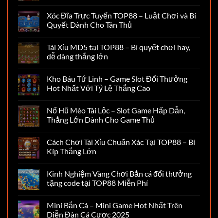
Không
có
Xóc Đĩa Trực Tuyến TOP88 – Luật Chơi và Bí
bình
luận
Quyết Dành Cho Tân Thủ
ở
Nổ
Không
hũ
có
Tài Xỉu MD5 tại TOP88 – Bí quyết chơi hay,
Tây
bình
Du
luận
dễ dàng thắng lớn
Ký
ở
–
Xóc
Không
Game
Đĩa
có
Kho Báu Tứ Linh – Game Slot Đổi Thưởng
nổ
Trực
bình
hũ
Tuyến
luận
Hot Nhất Với Tỷ Lệ Thắng Cao
siêu
TOP88
ở
hot
–
Tài
Không
được
Luật
Xỉu
có
Nổ Hũ Mèo Tài Lộc – Slot Game Hấp Dẫn,
yêu
Chơi
MD5
bình
thích
và
tại
luận
Thắng Lớn Dành Cho Game Thủ
nhất
Bí
TOP88
ở
2025
Quyết
–
Kho
Không
Dành
Bí
Báu
có
Cách Chơi Tài Xỉu Chuẩn Xác Tại TOP88 – Bí
Cho
quyết
Tứ
bình
Tân
chơi
Linh
luận
Kíp Thắng Lớn
Thủ
hay,
–
ở
dễ
Game
Nổ
Không
dàng
Slot
Hũ
có
Kinh Nghiệm Vàng Chơi Bắn cá đổi thưởng
thắng
Đổi
Mèo
bình
lớn
Thưởng
Tài
luận
tặng code tại TOP88 Miễn Phí
Hot
Lộc
ở
Nhất
–
Cách
Không
Với
Slot
Chơi
có
Mini Bắn Cá – Mini Game Hot Nhất Trên
Tỷ
Game
Tài
bình
Lệ
Hấp
Xỉu
luận
Diễn Đàn Cá Cược 2025
Thắng
Dẫn,
Chuẩn
ở