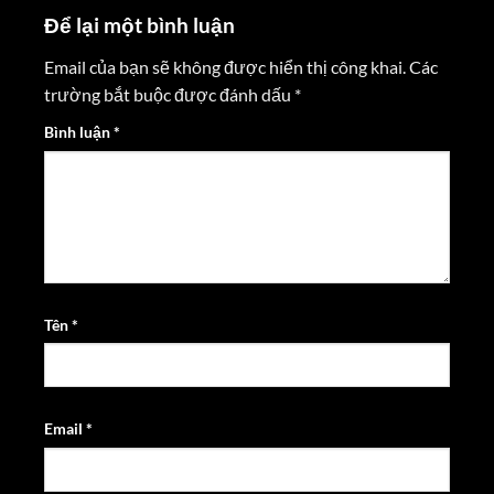
Để lại một bình luận
Email của bạn sẽ không được hiển thị công khai.
Các
trường bắt buộc được đánh dấu
*
Bình luận
*
Tên
*
Email
*