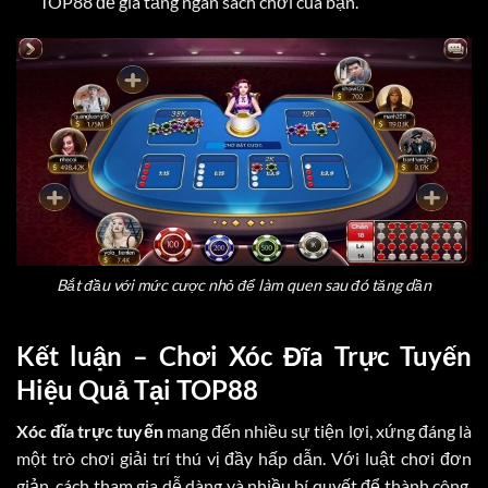
TOP88 để gia tăng ngân sách chơi của bạn.
Bắt đầu với mức cược nhỏ để làm quen sau đó tăng dần
Kết luận
– Chơi Xóc Đĩa Trực Tuyến
Hiệu Quả Tại TOP88
Xóc đĩa trực tuyến
mang đến nhiều sự tiện lợi, xứng đáng là
một trò chơi giải trí thú vị đầy hấp dẫn. Với luật chơi đơn
giản, cách tham gia dễ dàng và nhiều bí quyết để thành công,