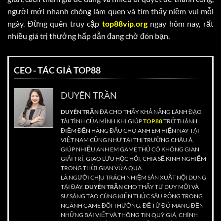
người mới nhanh chóng làm quen và tìm thấy niềm vui mỗi
ngày. Đừng quên truy cập
top88vip.org
ngay hôm nay, rất
nhiều giá trị thưởng hấp dẫn đang chờ đón bạn.
CEO - TÁC GIẢ TOP88
DUYÊN TRẦN
DUYÊN TRẦN
ĐÃ CHO THẤY KHẢ NĂNG LÃNH ĐẠO
TÀI TÌNH CỦA MÌNH KHI GIÚP
TOP88
TRỞ THÀNH
ĐIỂM ĐẾN HÀNG ĐẦU CHO ANH EM HIỆN NAY TẠI
VIỆT NAM CŨNG NHƯ TẠI THỊ TRƯỜNG CHÂU Á,
GIÚP NHIỀU ANH EM GAME THỦ CÓ KHÔNG GIAN
GIẢI TRÍ, GIAO LƯU HỌC HỎI, CHIA SẺ KINH NGHIỆM
TRONG THỜI GIAN VỪA QUA.
LÀ NGƯỜI CHỊU TRÁCH NHIỆM SẢN XUẤT NỘI DUNG
TẠI ĐÂY,
DUYÊN TRẦN
CHO THẤY TƯ DUY MỚI VÀ
SỰ SÁNG TẠO CÙNG KIẾN THỨC SÂU RỘNG TRONG
NGÀNH GAME ĐỔI THƯỞNG. ĐỂ TỪ ĐÓ MANG ĐẾN
NHỮNG BÀI VIẾT VÀ THÔNG TIN QUÝ GIÁ, CHÍNH