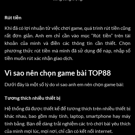
Rút tiền
Khi đã có lợi nhuận từ việc chơi game, quá trình rút tiền cũng
rất đơn giản. Anh em chỉ cần vào mục “Rút tiền” trên tài
khoản của mình và điền các thông tin cần thiết. Chọn
phương thức rút tiền mà mình đã sử dụng để nạp, nhập số
tiền muốn rút xác nhận giao dịch.
Vì sao nên chọn game bài TOP88
Dưới đây là một số lý do vì sao anh em nên chọn game bài:
Tương thích nhiều thiết bị
Hệ thống đã được thiết kế để tương thích trên nhiều thiết bị
khác nhau, bao gồm máy tính, laptop, smartphone hay máy
tính bảng. Bạn dễ dàng trải nghiệm các trò chơi bài yêu thích
của mình mọi lúc, mọi nơi, chỉ cần có kết nối internet.