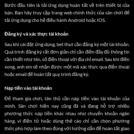
Bước đầu tiên là tải ứng dụng hoàn tất về trên thiết bị của
bạn. Bạn hãy truy cập trang web chính thức của sân chơi để
tải ứng dụng cho hệ điều hành Android hoặc IOS.
Đăng ký và xác thực tài khoản
Sau khi cài đặt ứng dụng, bet thut cần đăng ký một tài khoản.
Quá trình đăng ký rất đơn giản chỉ cần điền đầy đủ thông tin
cần thiết như tên, số điện thoại với địa chỉ email. Sau khi điền
xong, anh em sẽ nhận được một mã xác thực qua điện thoại
hoặc email để hoàn tất quy trình đăng ký.
Nạp tiền vào tài khoản
Để tham gia chơi, tân thủ cần nạp tiền vào tài khoản của
mình. Sân chơi hiện nay cũng đã và đang hỗ trợ nhiều
phương thức nạp tiền khác nhau như chuyển khoản ngân
hàng, ví điện tử hoặc dùng thẻ cào chỉ cần chọn phương
thức phù hợp làm theo đúng với hướng dẫn để hoàn tất giao