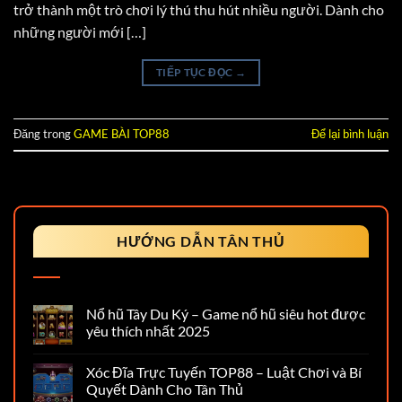
trở thành một trò chơi lý thú thu hút nhiều người. Dành cho
những người mới […]
TIẾP TỤC ĐỌC
→
Đăng trong
GAME BÀI TOP88
Để lại bình luận
HƯỚNG DẪN TÂN THỦ
Nổ hũ Tây Du Ký – Game nổ hũ siêu hot được
yêu thích nhất 2025
Không
có
Xóc Đĩa Trực Tuyến TOP88 – Luật Chơi và Bí
bình
luận
Quyết Dành Cho Tân Thủ
ở