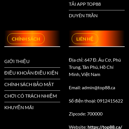
TẢI APP TOP88
DUYÊN TRẦN
CHÍNH SÁCH
LIÊN HỆ
Địa chỉ: 647 Đ. Âu Cơ, Phú
GIỚI THIỆU
Trung, Tân Phú, Hồ Chí
ĐIỀU KHOẢN ĐIỀU KIỆN
Minh, Việt Nam
CHÍNH SÁCH BẢO MẬT
Email:
admin@top88.ca
CHƠI CÓ TRÁCH NHIỆM
Số điện thoại: 0912415622
KHUYẾN MÃI
Zipcode: 700000
Website:
https://top88.ca/