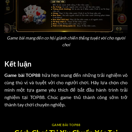
Game bài mang đến cơ hội giành chiến thắng tuyệt vời cho người
chơi
Kết luận
Game bài TOP88
hứa hẹn mang đến những trải nghiệm vô
cùng thú vị và tuyệt vời cho người chơi. Hãy lựa chọn cho
mình một tựa game yêu thích để bắt đầu hành trình trải
nghiệm tại
TOP88. Chúc game thủ thành công sớm trở
thành tay chơi chuyên nghiệp.
GAME BÀI TOP88