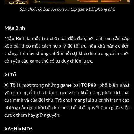
Sân chơi nổi bật với bộ sưu tập game bài phong phú
Mậu Binh
Mậu Binh là một trò chơi bài độc đáo, nơi anh em cần sắp
xếp bài theo một cách hợp lý để tối ưu hóa khả năng chiến
thắng. Trò này không chỉ đòi hỏi sự khéo léo trong cách chơi
còn yêu cầu game thủ có tư duy chiến lược.
Xì Tố
Xì Tố là một trong những
game bài TOP88
phổ biến nhất
yêu cầu người chơi đặt cược và có khả năng phân tích bài
của mình và của đối thủ. Trò chơi mang lại sự cạnh tranh cao
những cảm giác hồi hộp khi bet thủ phải quyết định giữa việc
cược thêm hay giữ nguyên.
Xóc Đĩa MD5